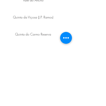
Vale do Ancho
Quinta da Viçosa (J.P. Ramos)
Quinta do Carmo Reserva
Cartuxa Reserva
Reserva do Comendador
Pai Chão (edição Especial Comendador
Rui Nabeiro)