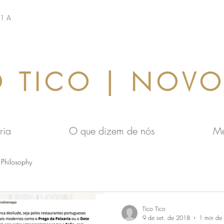
21 A
O TICO | NOVO
ria
O que dizem de nós
M
Philosophy
Tico Tico
9 de set. de 2018
1 min de l