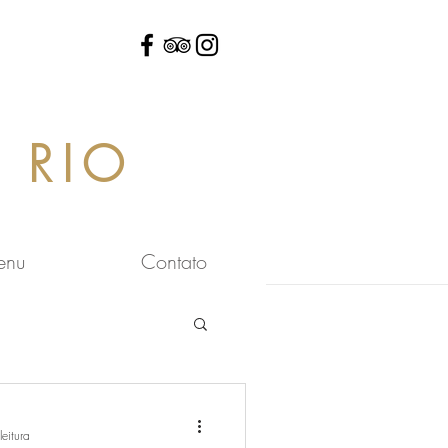
 RIO
enu
Contato
eitura