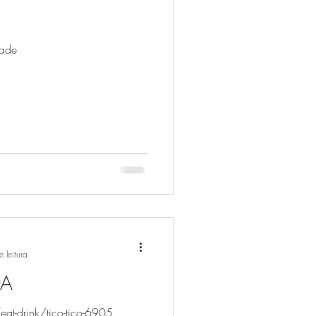
lade
 leitura
DA
eat-drink/tico-tico-6905