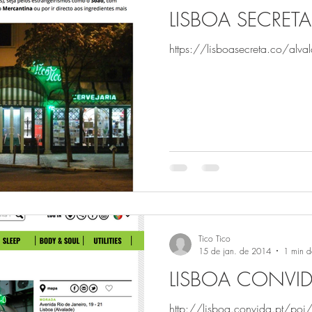
LISBOA SECRETA
https://lisboasecreta.co/alva
Tico Tico
15 de jan. de 2014
1 min de
LISBOA CONVI
http://lisboa.convida.pt/poi/