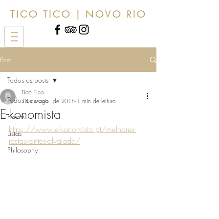
TICO TICO | NOVO RIO
Post
Todos os posts
Tico Tico
Todos os posts
18 de ago. de 2018
1 min de leitura
E-konomista
Events
https://www.e-konomista.pt/melhores-
Listas
restaurantes-alvalade/
Philosophy